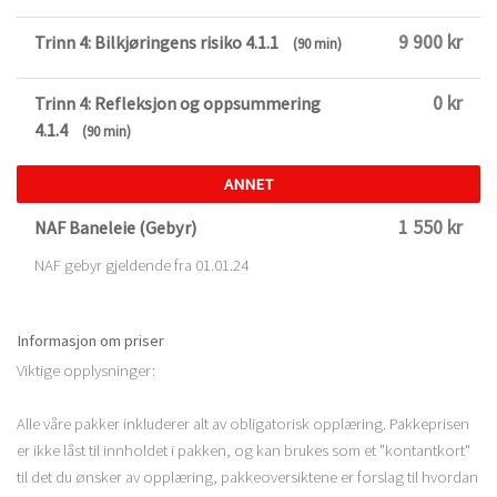
9 900 kr
Trinn 4: Bilkjøringens risiko 4.1.1
(90 min)
0 kr
Trinn 4: Refleksjon og oppsummering
4.1.4
(90 min)
ANNET
1 550 kr
NAF Baneleie (Gebyr)
NAF gebyr gjeldende fra 01.01.24
Informasjon om priser
Viktige opplysninger:
Alle våre pakker inkluderer alt av obligatorisk opplæring. Pakkeprisen
er ikke låst til innholdet i pakken, og kan brukes som et "kontantkort"
til det du ønsker av opplæring, pakkeoversiktene er forslag til hvordan