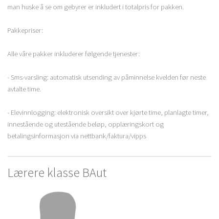
man huske å se om gebyrer er inkludert i totalpris for pakken.
Pakkepriser:
Alle våre pakker inkluderer følgende tjenester:
- Sms-varsling: automatisk utsending av påminnelse kvelden før neste
avtalte time.
- Elevinnlogging: elektronisk oversikt over kjørte time, planlagte timer,
innestående og utestående beløp, opplæringskort og
betalingsinformasjon via nettbank/faktura/vipps
Lærere klasse BAut