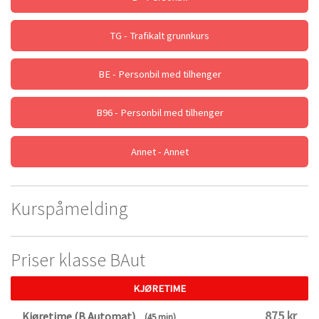
TG - Trafikalt grunnkurs
BE - Personbil med tilhenger
B96 - Personbil med tilhenger
Annet - Annet
Kurspåmelding
Priser klasse BAut
KJØRETIME
875 kr
Kjøretime (B Automat)
(45 min)