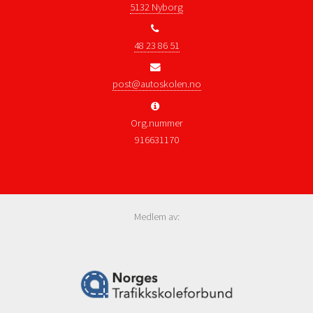
5132 Nyborg
48 23 86 51
post@autoskolen.no
Org.nummer
916631170
Medlem av: