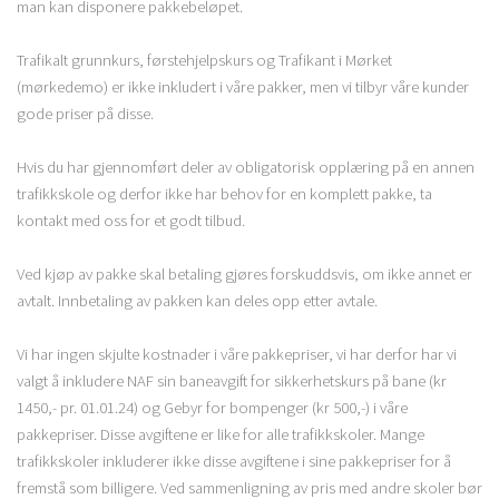
man kan disponere pakkebeløpet.
Trafikalt grunnkurs, førstehjelpskurs og Trafikant i Mørket
(mørkedemo) er ikke inkludert i våre pakker, men vi tilbyr våre kunder
gode priser på disse.
Hvis du har gjennomført deler av obligatorisk opplæring på en annen
trafikkskole og derfor ikke har behov for en komplett pakke, ta
kontakt med oss for et godt tilbud.
Ved kjøp av pakke skal betaling gjøres forskuddsvis, om ikke annet er
avtalt. Innbetaling av pakken kan deles opp etter avtale.
Vi har ingen skjulte kostnader i våre pakkepriser, vi har derfor har vi
valgt å inkludere NAF sin baneavgift for sikkerhetskurs på bane (kr
1450,- pr. 01.01.24) og Gebyr for bompenger (kr 500,-) i våre
pakkepriser. Disse avgiftene er like for alle trafikkskoler. Mange
trafikkskoler inkluderer ikke disse avgiftene i sine pakkepriser for å
fremstå som billigere. Ved sammenligning av pris med andre skoler bør