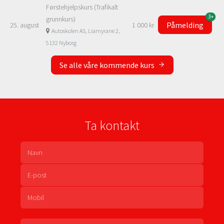
Førstehjelpskurs (Trafikalt
3+
grunnkurs)
Påmelding
25. august
1 000 kr
Autoskolen AS, Liamyrane 2,
5132 Nyborg
Se alle våre kommende kurs
Ta kontakt